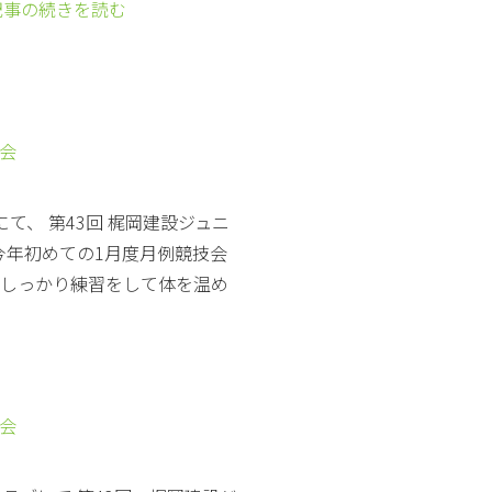
記事の続きを読む
技会
にて、 第43回 梶岡建設ジュニ
今年初めての1月度月例競技会
らしっかり練習をして体を温め
技会