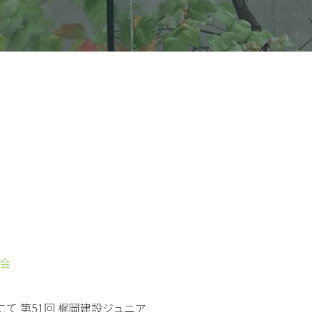
技会
にて 第51回 梶岡建設ジュニア