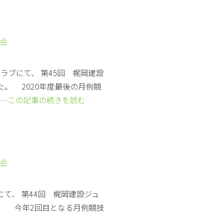
技会
クラブにて、 第45回 梶岡建設
。 2020年度最後の月例競
…この記事の続きを読む
技会
にて、 第44回 梶岡建設ジュ
。 今年2回目となる月例競技