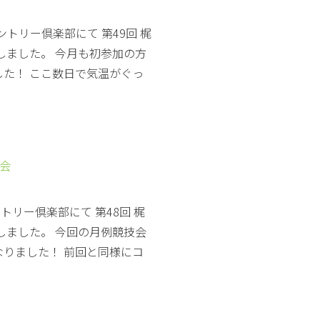
ントリー倶楽部にて 第49回 梶
しました。 今月も初参加の方
した！ ここ数日で気温がぐっ
技会
トリー倶楽部にて 第48回 梶
しました。 今回の月例競技会
なりました！ 前回と同様にコ