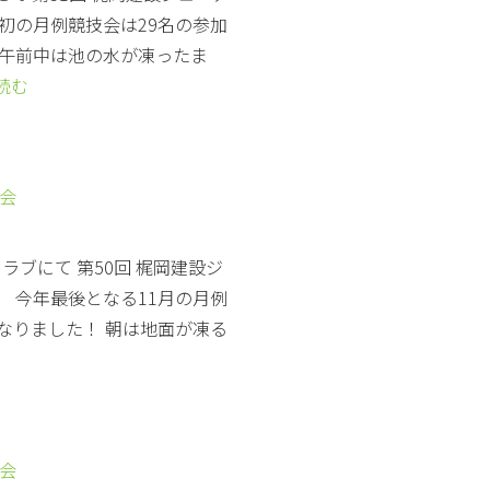
初の月例競技会は29名の参加
り午前中は池の水が凍ったま
読む
技会
クラブにて 第50回 梶岡建設ジ
 今年最後となる11月の月例
なりました！ 朝は地面が凍る
技会