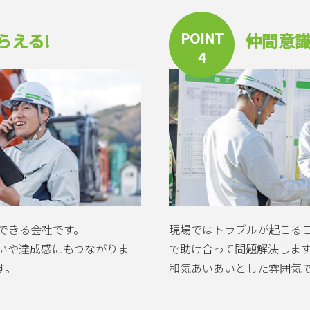
POINT
らえる!
仲間意識
4
できる会社です。
現場ではトラブルが起こる
いや達成感にもつながりま
で助け合って問題解決しま
す。
和気あいあいとした雰囲気