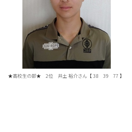
★高校生の部★ 2位 井土 裕介さん【 38 39 77 】