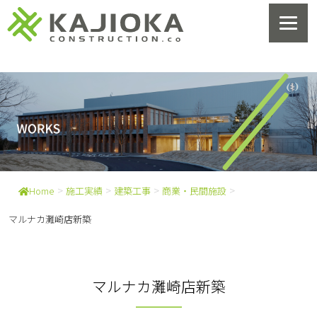
>
>
>
>
Home
施工実績
建築工事
商業・民間施設
マルナカ灘崎店新築
マルナカ灘崎店新築