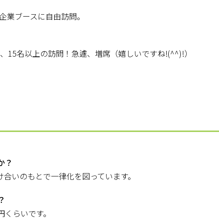
企業ブースに自由訪問。
15名以上の訪問！急遽、増席（嬉しいですね!(^^)!）
か？
助け合いのもとで一律化を図っています。
？
万円くらいです。