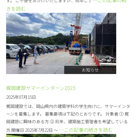
…この記事の続
す。 ご不便をおかけいたしますが、何卒ご了
きを読む
お知らせ
梶岡建設サマーインターン2025
2025年07月15日
梶岡建設では、岡山県内の建築学科の学生向けに、サマーインタ
ーンを募集します。 募集要項は下記のとおりです。 対象者 ① 梶
岡建設に興味のある方 ② 将来、建築施工管理者を希望している
…この記事の続きを読む
方 開催日 2025年7月22日 ～