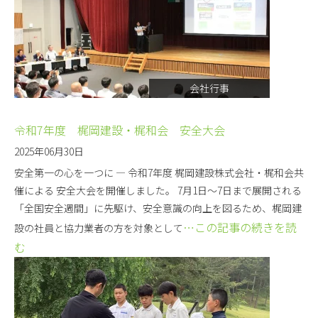
会社行事
令和7年度 梶岡建設・梶和会 安全大会
2025年06月30日
安全第一の心を一つに ― 令和7年度 梶岡建設株式会社・梶和会共
催による 安全大会を開催しました。 7月1日～7日まで展開される
「全国安全週間」に先駆け、安全意識の向上を図るため、梶岡建
…この記事の続きを読
設の社員と協力業者の方を対象として
む