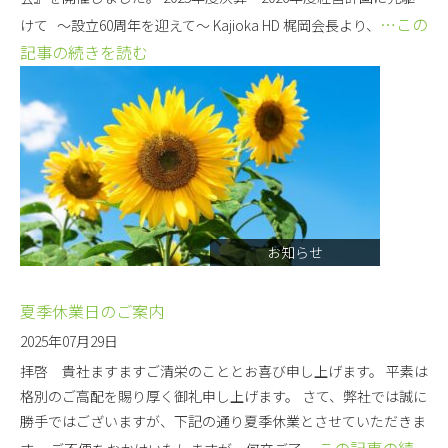
…この
けて ～設立60周年を迎えて～ Kajioka HD 梶岡会長より、
記事の続きを読む
お知らせ
夏季休業日のご案内
2025年07月29日
拝啓 貴社ますますご清栄のこととお喜び申し上げます。 平素は
格別のご高配を賜り厚く御礼申し上げます。 さて、弊社では誠に
勝手ではございますが、下記の通り夏季休業とさせていただきま